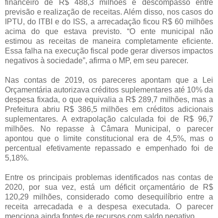
financeiro de R$ 488,3 milhões e descompasso entre
previsão e realização de receitas. Além disso, nos casos do
IPTU, do ITBI e do ISS, a arrecadação ficou R$ 60 milhões
acima do que estava previsto. “O ente municipal não
estimou as receitas de maneira completamente eficiente.
Essa falha na execução fiscal pode gerar diversos impactos
negativos à sociedade”, afirma o MP, em seu parecer.
Nas contas de 2019, os pareceres apontam que a Lei
Orçamentária autorizava créditos suplementares até 10% da
despesa fixada, o que equivalia a R$ 289,7 milhões, mas a
Prefeitura abriu R$ 386,5 milhões em créditos adicionais
suplementares. A extrapolação calculada foi de R$ 96,7
milhões. No repasse à Câmara Municipal, o parecer
apontou que o limite constitucional era de 4,5%, mas o
percentual efetivamente repassado e empenhado foi de
5,18%.
Entre os principais problemas identificados nas contas de
2020, por sua vez, está um déficit orçamentário de R$
120,29 milhões, considerado como desequilíbrio entre a
receita arrecadada e a despesa executada. O parecer
menciona ainda fontes de recursos com saldo negativo.