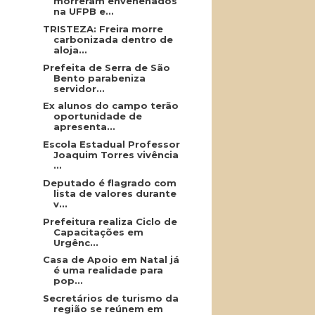
morreram envenenados
na UFPB e...
TRISTEZA: Freira morre
carbonizada dentro de
aloja...
Prefeita de Serra de São
Bento parabeniza
servidor...
Ex alunos do campo terão
oportunidade de
apresenta...
Escola Estadual Professor
Joaquim Torres vivência
...
Deputado é flagrado com
lista de valores durante
v...
Prefeitura realiza Ciclo de
Capacitações em
Urgênc...
Casa de Apoio em Natal já
é uma realidade para
pop...
Secretários de turismo da
região se reúnem em