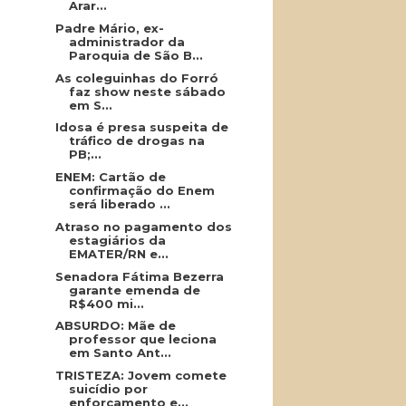
Arar...
Padre Mário, ex-
administrador da
Paroquia de São B...
As coleguinhas do Forró
faz show neste sábado
em S...
Idosa é presa suspeita de
tráfico de drogas na
PB;...
ENEM: Cartão de
confirmação do Enem
será liberado ...
Atraso no pagamento dos
estagiários da
EMATER/RN e...
Senadora Fátima Bezerra
garante emenda de
R$400 mi...
ABSURDO: Mãe de
professor que leciona
em Santo Ant...
TRISTEZA: Jovem comete
suicídio por
enforcamento e...