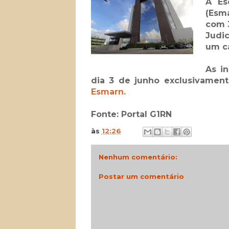
A Es
(Esma
com 
Judic
um ca
As in
dia 3 de junho exclusivamen
Esmarn.
Fonte: Portal G1RN
às
12:26
Nenhum comentário:
Postar um comentário