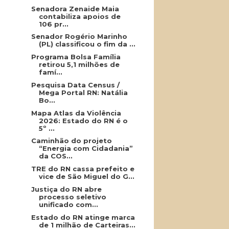
Senadora Zenaide Maia
contabiliza apoios de
106 pr...
Senador Rogério Marinho
(PL) classificou o fim da ...
Programa Bolsa Família
retirou 5,1 milhões de
famí...
Pesquisa Data Census /
Mega Portal RN: Natália
Bo...
Mapa Atlas da Violência
2026: Estado do RN é o
5º ...
Caminhão do projeto
“Energia com Cidadania”
da COS...
TRE do RN cassa prefeito e
vice de São Miguel do G...
Justiça do RN abre
processo seletivo
unificado com...
Estado do RN atinge marca
de 1 milhão de Carteiras...