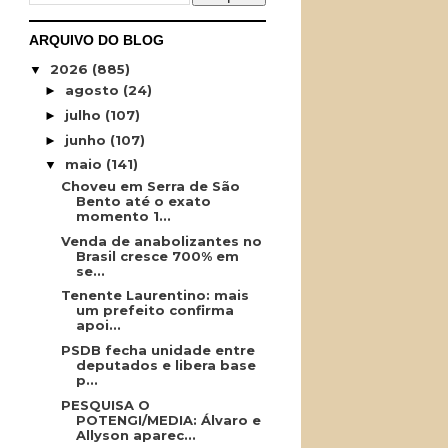
ARQUIVO DO BLOG
2026
(885)
▼
agosto
(24)
►
julho
(107)
►
junho
(107)
►
maio
(141)
▼
Choveu em Serra de São
Bento até o exato
momento 1...
Venda de anabolizantes no
Brasil cresce 700% em
se...
Tenente Laurentino: mais
um prefeito confirma
apoi...
PSDB fecha unidade entre
deputados e libera base
p...
PESQUISA O
POTENGI/MEDIA: Álvaro e
Allyson aparec...