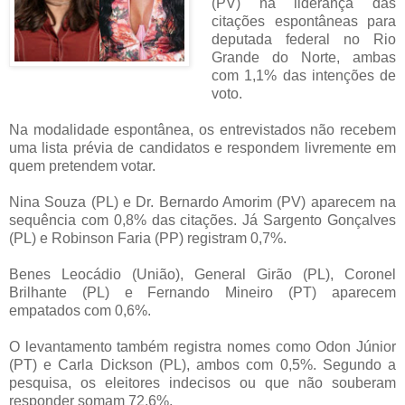
(PV) na liderança das
citações espontâneas para
deputada federal no Rio
Grande do Norte, ambas
com 1,1% das intenções de
voto.
Na modalidade espontânea, os entrevistados não recebem
uma lista prévia de candidatos e respondem livremente em
quem pretendem votar.
Nina Souza (PL) e Dr. Bernardo Amorim (PV) aparecem na
sequência com 0,8% das citações. Já Sargento Gonçalves
(PL) e Robinson Faria (PP) registram 0,7%.
Benes Leocádio (União), General Girão (PL), Coronel
Brilhante (PL) e Fernando Mineiro (PT) aparecem
empatados com 0,6%.
O levantamento também registra nomes como Odon Júnior
(PT) e Carla Dickson (PL), ambos com 0,5%. Segundo a
pesquisa, os eleitores indecisos ou que não souberam
responder somam 72,6%.