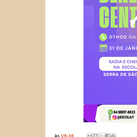
às
08:38