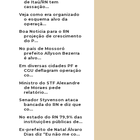
de Itaú/RN tem
cassação...
Veja como era organizado
o esquema alvo da
operaçã...
Boa Noticia para o RN
projeção de crescimento
do P...
No país de Mossoró
prefeito Allyson Bezerra
é alvo...
Em diversas cidades PF e
CGU deflagram operação
co...
Ministro do STF Alexandre
de Moraes pede
relatório...
Senador Styvenson ataca
bancada do RN e diz que
co...
No estado do RN 79,9% das
instituições públicas de...
Ex-prefeito de Natal Álvaro
Dias diz “Eu não me co...