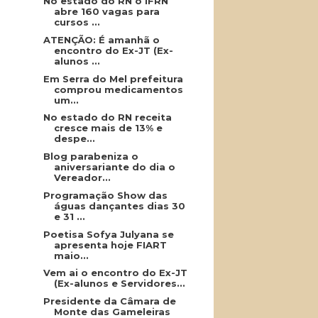
No estado do RN o IFRN
abre 160 vagas para
cursos ...
ATENÇÃO: É amanhã o
encontro do Ex-JT (Ex-
alunos ...
Em Serra do Mel prefeitura
comprou medicamentos
um...
No estado do RN receita
cresce mais de 13% e
despe...
Blog parabeniza o
aniversariante do dia o
Vereador...
Programação Show das
águas dançantes dias 30
e 31 ...
Poetisa Sofya Julyana se
apresenta hoje FIART
maio...
Vem ai o encontro do Ex-JT
(Ex-alunos e Servidores...
Presidente da Câmara de
Monte das Gameleiras