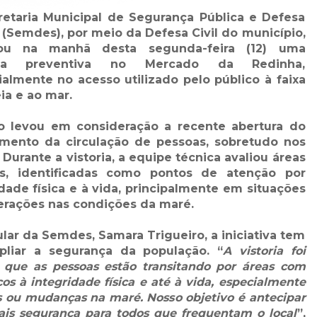
retaria Municipal de Segurança Pública e Defesa
 (Semdes), por meio da Defesa Civil do município,
zou na manhã desta segunda-feira (12) uma
oria preventiva no Mercado da Redinha,
almente no acesso utilizado pelo público à faixa
ia e ao mar.
o levou em consideração a recente abertura do
ento da circulação de pessoas, sobretudo nos
Durante a vistoria, a equipe técnica avaliou áreas
, identificadas como pontos de atenção por
dade física e à vida, principalmente em situações
erações nas condições da maré.
ular da Semdes, Samara Trigueiro, a iniciativa tem
pliar a segurança da população. “
A vistoria foi
s que as pessoas estão transitando por áreas com
cos à integridade física e até à vida, especialmente
 ou mudanças na maré. Nosso objetivo é antecipar
mais segurança para todos que frequentam o local
”,