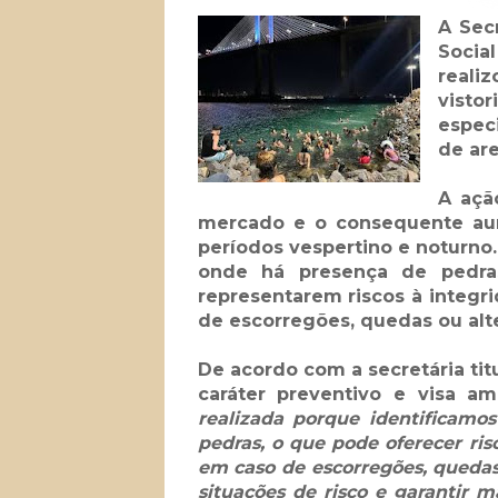
A Sec
Social
reali
vist
especi
de are
A açã
mercado e o consequente aum
períodos vespertino e noturno. 
onde há presença de pedras
representarem riscos à integri
de escorregões, quedas ou alt
De acordo com a secretária tit
caráter preventivo e visa am
realizada porque identificamo
pedras, o que pode oferecer ris
em caso de escorregões, quedas
situações de risco e garantir 