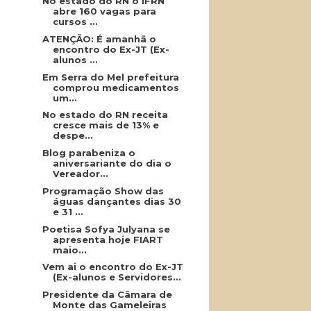
No estado do RN o IFRN
abre 160 vagas para
cursos ...
ATENÇÃO: É amanhã o
encontro do Ex-JT (Ex-
alunos ...
Em Serra do Mel prefeitura
comprou medicamentos
um...
No estado do RN receita
cresce mais de 13% e
despe...
Blog parabeniza o
aniversariante do dia o
Vereador...
Programação Show das
águas dançantes dias 30
e 31 ...
Poetisa Sofya Julyana se
apresenta hoje FIART
maio...
Vem ai o encontro do Ex-JT
(Ex-alunos e Servidores...
Presidente da Câmara de
Monte das Gameleiras