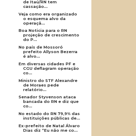
de Itaú/RN tem
cassação...
Veja como era organizado
o esquema alvo da
operaçã...
Boa Noticia para o RN
projeção de crescimento
do P...
No país de Mossoró
prefeito Allyson Bezerra
é alvo...
Em diversas cidades PF e
CGU deflagram operação
co...
Ministro do STF Alexandre
de Moraes pede
relatório...
Senador Styvenson ataca
bancada do RN e diz que
co...
No estado do RN 79,9% das
instituições públicas de...
Ex-prefeito de Natal Álvaro
Dias diz “Eu não me co...