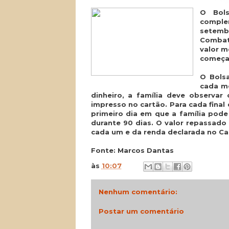
O Bols
comple
setembr
Combat
valor m
começa 
O Bols
cada mê
dinheiro, a família deve observar 
impresso no cartão. Para cada final
primeiro dia em que a família pode
durante 90 dias. O valor repassad
cada um e da renda declarada no Ca
Fonte: Marcos Dantas
às
10:07
Nenhum comentário:
Postar um comentário