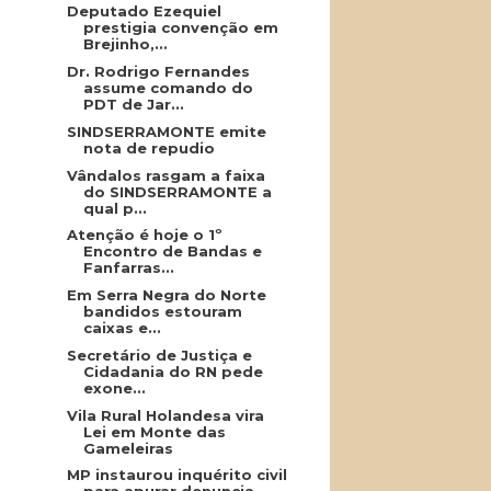
Deputado Ezequiel
prestigia convenção em
Brejinho,...
Dr. Rodrigo Fernandes
assume comando do
PDT de Jar...
SINDSERRAMONTE emite
nota de repudio
Vândalos rasgam a faixa
do SINDSERRAMONTE a
qual p...
Atenção é hoje o 1º
Encontro de Bandas e
Fanfarras...
Em Serra Negra do Norte
bandidos estouram
caixas e...
Secretário de Justiça e
Cidadania do RN pede
exone...
Vila Rural Holandesa vira
Lei em Monte das
Gameleiras
MP instaurou inquérito civil