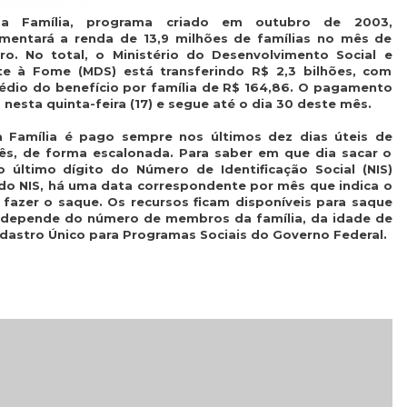
a Família, programa criado em outubro de 2003,
mentará a renda de 13,9 milhões de famílias no mês de
o. No total, o Ministério do Desenvolvimento Social e
e à Fome (MDS) está transferindo R$ 2,3 bilhões, com
édio do benefício por família de R$ 164,86. O pagamento
nesta quinta-feira (17) e segue até o dia 30 deste mês.
a Família é pago sempre nos últimos dez dias úteis de
s, de forma escalonada. Para saber em que dia sacar o
o último dígito do Número de Identificação Social (NIS)
 do NIS, há uma data correspondente por mês que indica o
 fazer o saque. Os recursos ficam disponíveis para saque
o depende do número de membros da família, da idade de
dastro Único para Programas Sociais do Governo Federal.