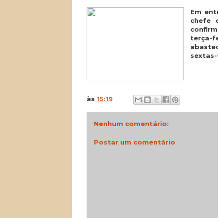
Em entr
chefe 
confir
terça-f
abaste
sextas-
às
15:19
Nenhum comentário:
Postar um comentário