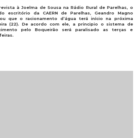
evista à Joelma de Sousa na Rádio Rural de Parelhas, o
do escritório da CAERN de Parelhas, Geandro Magno
mou que o racionamento d’água terá início na próxima
eira (22). De acordo com ele, a principio o sistema de
cimento pelo Boqueirão será paralisado as terças e
feiras.