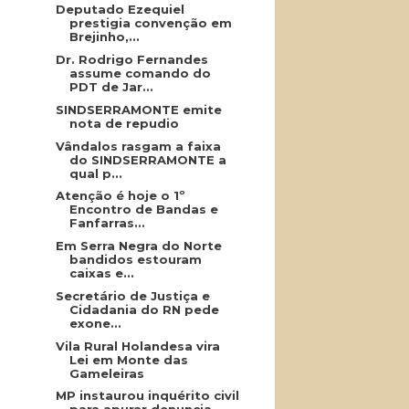
Deputado Ezequiel
prestigia convenção em
Brejinho,...
Dr. Rodrigo Fernandes
assume comando do
PDT de Jar...
SINDSERRAMONTE emite
nota de repudio
Vândalos rasgam a faixa
do SINDSERRAMONTE a
qual p...
Atenção é hoje o 1º
Encontro de Bandas e
Fanfarras...
Em Serra Negra do Norte
bandidos estouram
caixas e...
Secretário de Justiça e
Cidadania do RN pede
exone...
Vila Rural Holandesa vira
Lei em Monte das
Gameleiras
MP instaurou inquérito civil