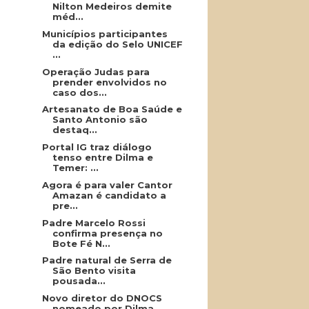
Nilton Medeiros demite
méd...
Municípios participantes
da edição do Selo UNICEF
...
Operação Judas para
prender envolvidos no
caso dos...
Artesanato de Boa Saúde e
Santo Antonio são
destaq...
Portal IG traz diálogo
tenso entre Dilma e
Temer: ...
Agora é para valer Cantor
Amazan é candidato a
pre...
Padre Marcelo Rossi
confirma presença no
Bote Fé N...
Padre natural de Serra de
São Bento visita
pousada...
Novo diretor do DNOCS
nomeado por Dilma