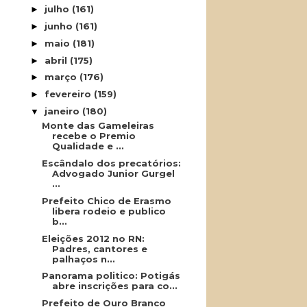
julho
(161)
►
junho
(161)
►
maio
(181)
►
abril
(175)
►
março
(176)
►
fevereiro
(159)
►
janeiro
(180)
▼
Monte das Gameleiras
recebe o Premio
Qualidade e ...
Escândalo dos precatórios:
Advogado Junior Gurgel
...
Prefeito Chico de Erasmo
libera rodeio e publico
b...
Eleições 2012 no RN:
Padres, cantores e
palhaços n...
Panorama politico: Potigás
abre inscrições para co...
Prefeito de Ouro Branco