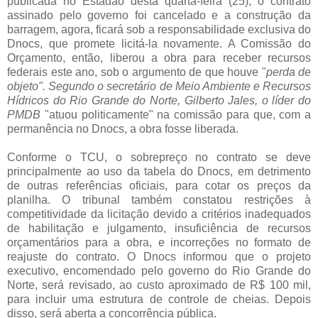
publicada no Estadão desta quarta-feira (25), o contrato
assinado pelo governo foi cancelado e a construção da
barragem, agora, ficará sob a responsabilidade exclusiva do
Dnocs, que promete licitá-la novamente. A Comissão do
Orçamento, então, liberou a obra para receber recursos
federais este ano, sob o argumento de que houve "
perda de
objeto". Segundo o secretário de Meio Ambiente e Recursos
Hídricos do Rio Grande do Norte, Gilberto Jales, o líder do
PMDB
"atuou politicamente" na comissão para que, com a
permanência no Dnocs, a obra fosse liberada.
Conforme o TCU, o sobrepreço no contrato se deve
principalmente ao uso da tabela do Dnocs, em detrimento
de outras referências oficiais, para cotar os preços da
planilha. O tribunal também constatou restrições à
competitividade da licitação devido a critérios inadequados
de habilitação e julgamento, insuficiência de recursos
orçamentários para a obra, e incorreções no formato de
reajuste do contrato. O Dnocs informou que o projeto
executivo, encomendado pelo governo do Rio Grande do
Norte, será revisado, ao custo aproximado de R$ 100 mil,
para incluir uma estrutura de controle de cheias. Depois
disso, será aberta a concorrência pública.