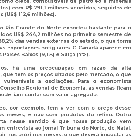
como óleos, combustíveis de petróleo e minerais
tos) com R$ 291,1 milhões vendidos, seguidos de
s (US$ 112,6 milhões).
 Rio Grande do Norte exportou bastante para o
idos US$ 244,2 milhões no primeiro semestre de
38,2% das vendas externas do estado, o que torna
das exportações potiguares. O Canadá aparece em
aíses Baixos (9,1%) e Suíça (7%).
vos, há uma preocupação em razão da alta
 que têm os preços ditados pelo mercado, o que
 vulneráveis a oscilações. Para o economista
Conselho Regional de Economia, as vendas ficam
poderiam contar com valor agregado.
óleo, por exemplo, tem a ver com o preço desse
os meses, e não com produtos do refino. Outro
rta nesse sentido é que nossa produção vem
m entrevista ao jornal Tribuna do Norte, de Natal.
air nos próximos meses, o que deverá impactar as