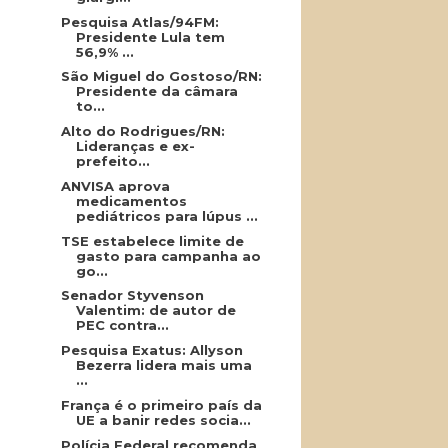
Pesquisa Atlas/94FM:
Presidente Lula tem
56,9% ...
São Miguel do Gostoso/RN:
Presidente da câmara
to...
Alto do Rodrigues/RN:
Lideranças e ex-
prefeito...
ANVISA aprova
medicamentos
pediátricos para lúpus ...
TSE estabelece limite de
gasto para campanha ao
go...
Senador Styvenson
Valentim: de autor de
PEC contra...
Pesquisa Exatus: Allyson
Bezerra lidera mais uma
...
França é o primeiro país da
UE a banir redes socia...
Polícia Federal recomenda