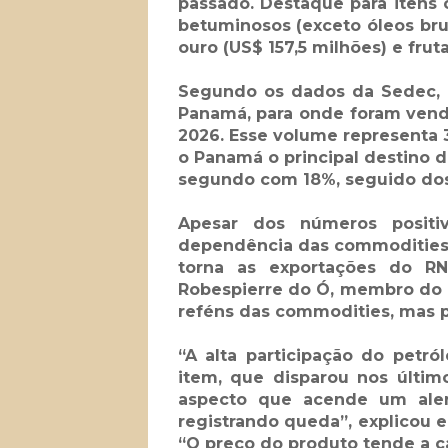
passado. Destaque para itens 
betuminosos (exceto óleos bru
ouro (US$ 157,5 milhões) e fruta
Segundo os dados da Sedec, o
Panamá, para onde foram vend
2026. Esse volume representa 
o Panamá o principal destino 
segundo com 18%, seguido dos P
Apesar dos números positi
dependência das commodities,
torna as exportações do RN
Robespierre do Ó, membro do 
reféns das commodities, mas 
“A alta participação do petr
item, que disparou nos últim
aspecto que acende um ale
registrando queda”, explicou e
“O preço do produto tende a c