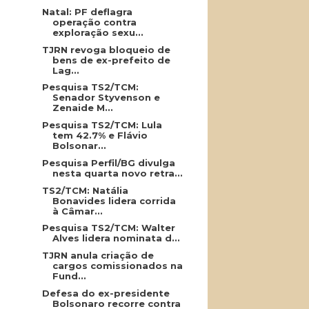
Natal: PF deflagra
operação contra
exploração sexu...
TJRN revoga bloqueio de
bens de ex-prefeito de
Lag...
Pesquisa TS2/TCM:
Senador Styvenson e
Zenaide M...
Pesquisa TS2/TCM: Lula
tem 42.7% e Flávio
Bolsonar...
Pesquisa Perfil/BG divulga
nesta quarta novo retra...
TS2/TCM: Natália
Bonavides lidera corrida
à Câmar...
Pesquisa TS2/TCM: Walter
Alves lidera nominata d...
TJRN anula criação de
cargos comissionados na
Fund...
Defesa do ex-presidente
Bolsonaro recorre contra