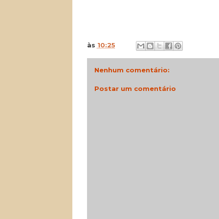
às
10:25
Nenhum comentário:
Postar um comentário