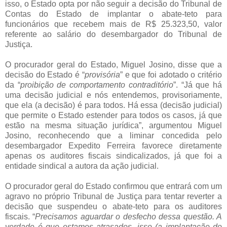
isso, o Estado opta por não seguir a decisão do Tribunal de
Contas do Estado de implantar o abate-teto para
funcionários que recebem mais de R$ 25.323,50, valor
referente ao salário do desembargador do Tribunal de
Justiça.
O procurador geral do Estado, Miguel Josino, disse que a
decisão do Estado é “
provisória
” e que foi adotado o critério
da “
proibição de comportamento contraditório
”. “Já que há
uma decisão judicial e nós entendemos, provisoriamente,
que ela (a decisão) é para todos. Há essa (decisão judicial)
que permite o Estado estender para todos os casos, já que
estão na mesma situação jurídica”, argumentou Miguel
Josino, reconhecendo que a liminar concedida pelo
desembargador Expedito Ferreira favorece diretamente
apenas os auditores fiscais sindicalizados, já que foi a
entidade sindical a autora da ação judicial.
O procurador geral do Estado confirmou que entrará com um
agravo no próprio Tribunal de Justiça para tentar reverter a
decisão que suspendeu o abate-teto para os auditores
fiscais. “
Precisamos aguardar o desfecho dessa questão. A
verdade é que estamos atrasados, isso (a implantação do