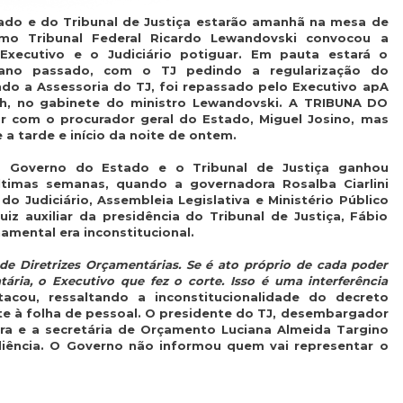
do e do Tribunal de Justiça estarão amanhã na mesa de
mo Tribunal Federal Ricardo Lewandovski convocou a
 Executivo e o Judiciário potiguar. Em pauta estará o
ano passado, com o TJ pedindo a regularização do
o a Assessoria do TJ, foi repassado pelo Executivo apA
6h, no gabinete do ministro Lewandovski. A TRIBUNA DO
r com o procurador geral do Estado, Miguel Josino, mas
a tarde e início da noite de ontem.
o o Governo do Estado e o Tribunal de Justiça ganhou
timas semanas, quando a governadora Rosalba Ciarlini
o Judiciário, Assembleia Legislativa e Ministério Público
iz auxiliar da presidência do Tribunal de Justiça, Fábio
amental era inconstitucional.
e Diretrizes Orçamentárias. Se é ato próprio de cada poder
ária, o Executivo que fez o corte. Isso é uma interferência
tacou, ressaltando a inconstitucionalidade do decreto
te à folha de pessoal. O presidente do TJ, desembargador
eira e a secretária de Orçamento Luciana Almeida Targino
udiência. O Governo não informou quem vai representar o