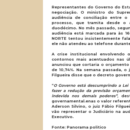
Representantes do Governo do Esta
negociação. O ministro do Supre
audiência de conciliação entre o
processo, que tramita desde o 
duodécimo. No mês passado, segund
audiência está marcada para às 1
NORTE tentou insistentemente fala
ele não atendeu ao telefone durante 
A crise institucional envolvend
contornos mais acentuados nas úl
anunciou que cortaria o orçamento d
de 10,74%. Na semana passada, o ju
Filgueira disse que o decreto govern
“
O Governo está descumprindo a Lei d
fazer a redução da previsão orçament
indevida nos demais poderes”
, des
governamental.enas o valor referen
Aderson Silvino, o juiz Fábio Filgu
vão representar o Judiciário na a
Executivo.
Fonte: Panorama politico