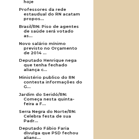
hoje
Professores da rede
estaudual do RN acatam
propos...
Brasil/RN: Piso de agentes
de saúde será votado
as...
Novo salário mínimo
previsto no Orçamento
de 2014 ...
Deputado Henrique nega
que tenha fechado
aliança c...
Ministério publico do RN
contesta informações do
G...
Jardim do Seridó/RN:
Começa nesta quinta-
feira a F...
Serra Negra do Norte/RN:
Celebra festa de sua
Padr...
Deputado Fábio Faria
divulga que PSD fechou
alianç...