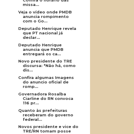
Confira o horário das
missa...
Veja o vídeo onde PMDB
anuncia rompimento
com o Go...
Deputado Henrique revela
que PT nacional já
declar...
Deputado Henrique
anuncia que PMDB
entregará os ca...
Novo presidente do TRE
discursa: "Não há, como
dis...
Confira algumas Imagens
do anuncio oficial de
romp...
Governadora Rosalba
Ciarline do RN convoca
116 pr...
Quanto às prefeituras
receberam do governo
federal...
Novos presidente e vice do
TRE/RN tomam posse