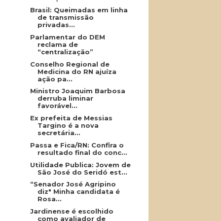
Brasil: Queimadas em linha
de transmissão
privadas...
Parlamentar do DEM
reclama de
“centralização”
Conselho Regional de
Medicina do RN ajuíza
ação pa...
Ministro Joaquim Barbosa
derruba liminar
favorável...
Ex prefeita de Messias
Targino é a nova
secretária...
Passa e Fica/RN: Confira o
resultado final do conc...
Utilidade Publica: Jovem de
São José do Seridó est...
“Senador José Agripino
diz" Minha candidata é
Rosa...
Jardinense é escolhido
como avaliador de