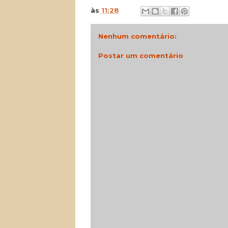
às
11:28
Nenhum comentário:
Postar um comentário