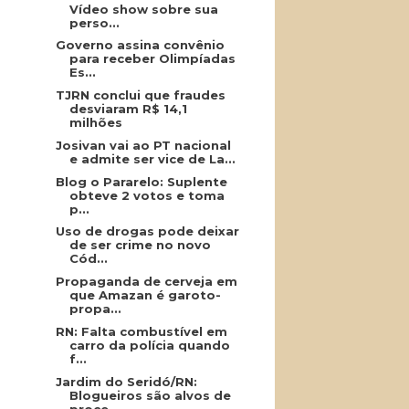
Vídeo show sobre sua
perso...
Governo assina convênio
para receber Olimpíadas
Es...
TJRN conclui que fraudes
desviaram R$ 14,1
milhões
Josivan vai ao PT nacional
e admite ser vice de La...
Blog o Pararelo: Suplente
obteve 2 votos e toma
p...
Uso de drogas pode deixar
de ser crime no novo
Cód...
Propaganda de cerveja em
que Amazan é garoto-
propa...
RN: Falta combustível em
carro da polícia quando
f...
Jardim do Seridó/RN:
Blogueiros são alvos de
proce...