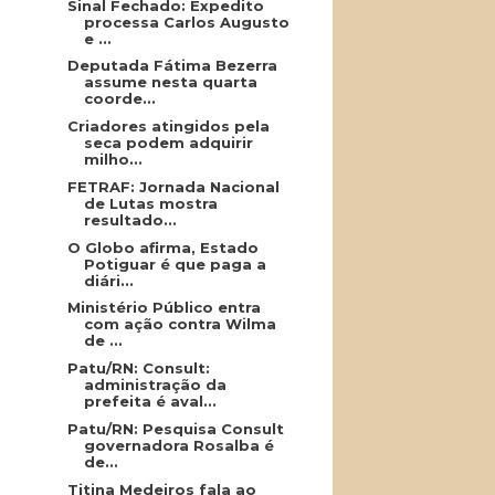
Sinal Fechado: Expedito
processa Carlos Augusto
e ...
Deputada Fátima Bezerra
assume nesta quarta
coorde...
Criadores atingidos pela
seca podem adquirir
milho...
FETRAF: Jornada Nacional
de Lutas mostra
resultado...
O Globo afirma, Estado
Potiguar é que paga a
diári...
Ministério Público entra
com ação contra Wilma
de ...
Patu/RN: Consult:
administração da
prefeita é aval...
Patu/RN: Pesquisa Consult
governadora Rosalba é
de...
Titina Medeiros fala ao