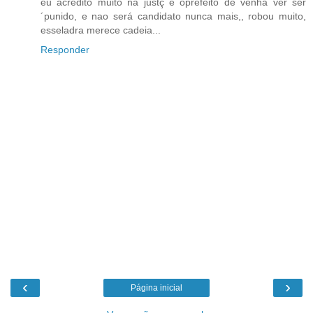
eu acredito muito na justç e oprefeito de venha ver ser
´punido, e nao será candidato nunca mais,, robou muito,
esseladra merece cadeia...
Responder
‹
›
Página inicial