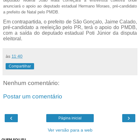
deputado federal João Maia começará a entrevista coletiva onde
anunciará o apoio ao deputado estadual Hermano Moraes, pré-candidato
a prefeito de Natal pelo PMDB.
Em contrapartida, o prefeito de São Gonçalo, Jaime Calado,
pré-candidato a reeleição pelo PR, terá o apoio do PMDB,
com a saída do deputado estadual Poti Júnior da disputa
eleitoral.
às
11:40
Compartilhar
Nenhum comentário:
Postar um comentário
‹
›
Página inicial
Ver versão para a web
QUEM SOU EU