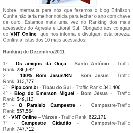
Nobre internauta para nós que fazemos o blog Erinilson
Cunha não teria melhor noticia para fechar o ano com chave
de ouro. Estamos mais uma vez no Ranking dos mais
acessados do
Agreste e Litoral Sul. Obrigado aos colegas
do
VNT Online
que nos informa e divulgam esta proeza.
Confira a listas dos 10 mais acessados:
Ranking de Dezembro/2011
1º -
Os amigos da Onça
-
Santo Antônio
- Traffic
Rank:
286,682
2º -
100% Bom Jesus/RN
-
Bom Jesus
- Traffic
Rank:
313,777
3º -
Pipa.com.br
-
Tibau do Sul
- Traffic Rank:
341,406
4º -
Blog do Emerson Miguel
-
Bom Jesus
- Traffic
Rank:
549,113
5º -
O Paralelo Campestre
-
Campestre
-Traffic
Rank:
557,564
6º -
VNT Online
–
Várzea
- Traffic Rank:
622,171
7º -
Campestre Cidadão
-
Campestre
-Traffic
Rank:
747,712