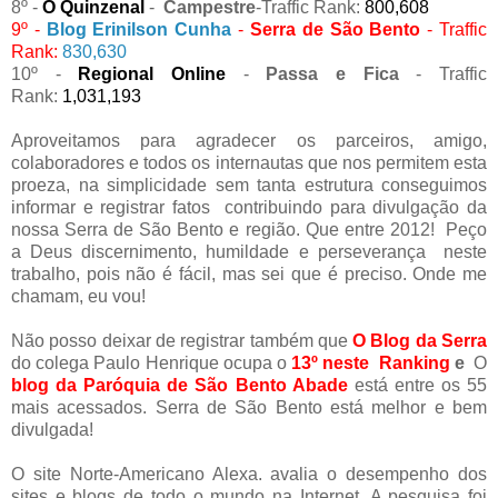
8º -
O Quinzenal
-
Campestre
-Traffic Rank:
800,608
9º -
Blog Erinilson Cunha
-
Serra de São Bento
- Traffic
Rank:
830,630
10º -
Regional Online
-
Passa e Fica
- Traffic
Rank:
1,031,193
Aproveitamos para agradecer os parceiros, amigo,
colaboradores e todos os internautas que nos permitem esta
proeza, na simplicidade sem tanta estrutura conseguimos
informar e registrar fatos contribuindo para divulgação da
nossa Serra de São Bento e região. Que entre 2012! Peço
a Deus discernimento, humildade e perseverança neste
trabalho, pois não é fácil, mas sei que é preciso. Onde me
chamam, eu vou!
Não posso deixar de registrar também que
O Blog da Serra
do colega Paulo Henrique ocupa o
13º neste
Ranking
e
O
blog da Paróquia de São Bento Abade
está entre os 55
mais acessados.
Serra de São Bento está melhor e bem
divulgada!
O site Norte-Americano Alexa. avalia o desempenho dos
sites e blogs de todo o mundo na Internet. A pesquisa foi