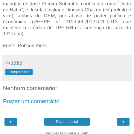
mandato de José Pereira Sobrinho, conhecido como “Dede
de Babá”, e Josefa Cristiane Dionizio Chacon (ex-prefeito e
vice), ambos do DEM, por abuso de poder político e
econômico (RESPE n° 1153-48.2012.6.20.0013 que
manteve o acórdão do TRE-RN e a sentença do juízo da
13ª zona)
.
Fonte: Robson Pires
às
19:56
Compartilhar
Nenhum comentário:
Postar um comentário
‹
›
Página inicial
Ver versão para a web