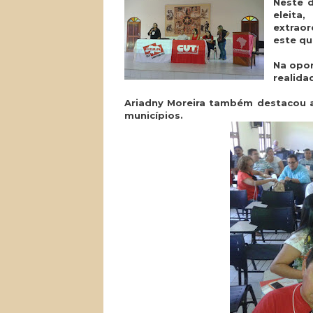
Neste 
eleita,
extrao
este qu
Na opor
realida
Ariadny Moreira também destacou 
municípios.