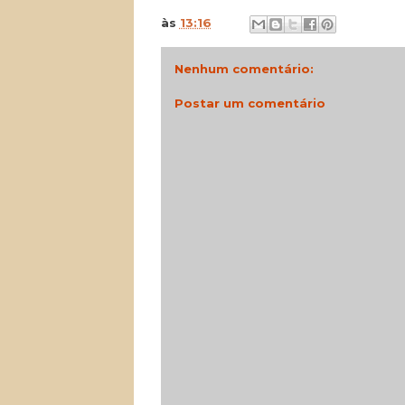
às
13:16
Nenhum comentário:
Postar um comentário