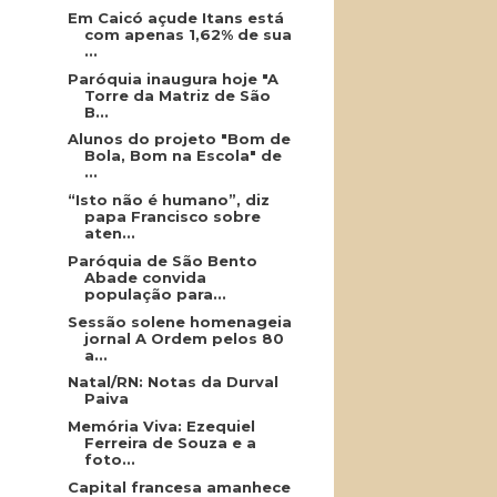
Em Caicó açude Itans está
com apenas 1,62% de sua
...
Paróquia inaugura hoje "A
Torre da Matriz de São
B...
Alunos do projeto "Bom de
Bola, Bom na Escola" de
...
“Isto não é humano”, diz
papa Francisco sobre
aten...
Paróquia de São Bento
Abade convida
população para...
Sessão solene homenageia
jornal A Ordem pelos 80
a...
Natal/RN: Notas da Durval
Paiva
Memória Viva: Ezequiel
Ferreira de Souza e a
foto...
Capital francesa amanhece