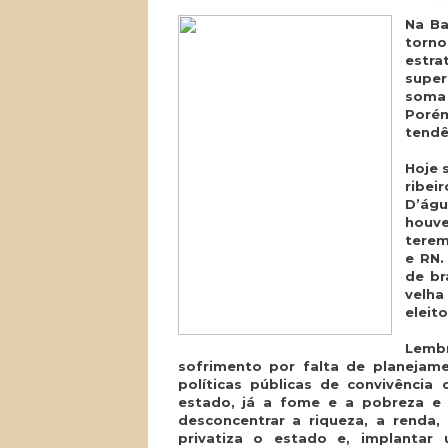
Na Ba
torno
estr
super
soma
Porém
tendê
Hoje 
ribei
D’águ
houve
terem
e RN.
de br
velha
eleit
Lemb
sofrimento por falta de planejam
políticas públicas de convivência
estado, já a fome e a pobreza e
desconcentrar a riqueza, a renda,
privatiza o estado e, implantar