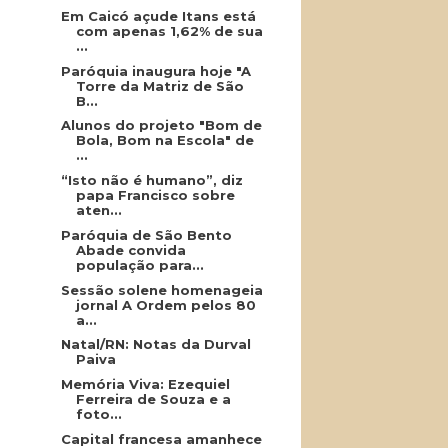
Em Caicó açude Itans está
com apenas 1,62% de sua
...
Paróquia inaugura hoje "A
Torre da Matriz de São
B...
Alunos do projeto "Bom de
Bola, Bom na Escola" de
...
“Isto não é humano”, diz
papa Francisco sobre
aten...
Paróquia de São Bento
Abade convida
população para...
Sessão solene homenageia
jornal A Ordem pelos 80
a...
Natal/RN: Notas da Durval
Paiva
Memória Viva: Ezequiel
Ferreira de Souza e a
foto...
Capital francesa amanhece