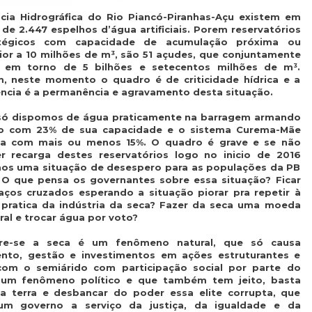
cia Hidrográfica do Rio Piancó-Piranhas-Açu existem em
 de 2.447 espelhos d’água artificiais. Porem reservatórios
atégicos com capacidade de acumulação próxima ou
ior a 10 milhões de m³, são 51 açudes, que conjuntamente
 em torno de 5 bilhões e setecentos milhões de m³.
, neste momento o quadro é de criticidade hídrica e a
ncia é a permanência e agravamento desta situação.
só dispomos de água praticamente na barragem armando
ro com 23% de sua capacidade e o sistema Curema-Mãe
a com mais ou menos 15%. O quadro é grave e se não
r recarga destes reservatórios logo no inicio de 2016
os uma situação de desespero para as populações da PB
 O que pensa os governantes sobre essa situação? Ficar
aços cruzados esperando a situação piorar pra repetir à
 pratica da indústria da seca? Fazer da seca uma moeda
oral e trocar água por voto?
re-se a seca é um fenômeno natural, que só causa
ento, gestão e investimentos em ações estruturantes e
 com o semiárido com participação social por parte do
 um fenômeno político e que também tem jeito, basta
 a terra e desbancar do poder essa elite corrupta, que
 um governo a serviço da justiça, da igualdade e da