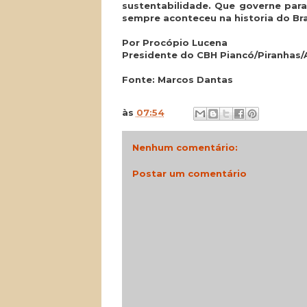
sustentabilidade. Que governe par
sempre aconteceu na historia do Bras
Por Procópio Lucena
Presidente do CBH Piancó/Piranhas/
Fonte: Marcos Dantas
às
07:54
Nenhum comentário:
Postar um comentário