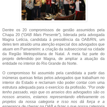
Dentre os 20 compromissos de gestão assumidos pela
Chapa 20 (“
OAB Mais Presente
”), liderada pela advogada
Magna Letícia, candidata à presidência da OAB/RN, um
deles tem atraído uma atenção especial dos advogados que
atuam em Parnamirim: a criação da subseccional na cidade
da Região Metropolitana de Natal. A meta faz parte do
projeto defendido por Magna, de ampliar a atuação da
entidade no interior do Rio Grande do Norte.
O compromisso foi assumido pela candidata a partir das
inúmeras queixas feitas pelos advogados que trabalham no
interior do Estado e reclamam não poder contar com uma
estrutura adequada para o exercício da profissão. “
Por onde
tenho passado, vejo que os anseios dos advogados são os
nossos anseios, estamos representando efetivamente os
projetos da nossa categoria e isso nos dá força e a
esperança de chegar na OAB e fazer o que nossa categoria