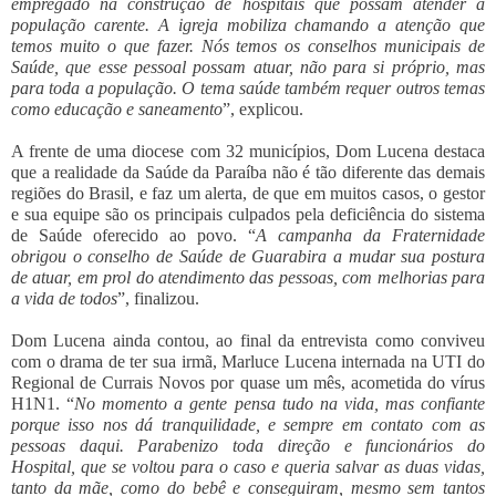
empregado na construção de hospitais que possam atender a
população carente. A igreja mobiliza chamando a atenção que
temos muito o que fazer. Nós temos os conselhos municipais de
Saúde, que esse pessoal possam atuar, não para si próprio, mas
para toda a população. O tema saúde também requer outros temas
como educação e saneamento
”, explicou.
A frente de uma diocese com 32 municípios, Dom Lucena destaca
que a realidade da Saúde da Paraíba não é tão diferente das demais
regiões do Brasil, e faz um alerta, de que em muitos casos, o gestor
e sua equipe são os principais culpados pela deficiência do sistema
de Saúde oferecido ao povo. “
A campanha da Fraternidade
obrigou o conselho de Saúde de Guarabira a mudar sua postura
de atuar, em prol do atendimento das pessoas, com melhorias para
a vida de todos
”, finalizou.
Dom Lucena ainda contou, ao final da entrevista como conviveu
com o drama de ter sua irmã, Marluce Lucena internada na UTI do
Regional de Currais Novos por quase um mês, acometida do vírus
H1N1. “
No momento a gente pensa tudo na vida, mas confiante
porque isso nos dá tranquilidade, e sempre em contato com as
pessoas daqui. Parabenizo toda direção e funcionários do
Hospital, que se voltou para o caso e queria salvar as duas vidas,
tanto da mãe, como do bebê e conseguiram, mesmo sem tantos