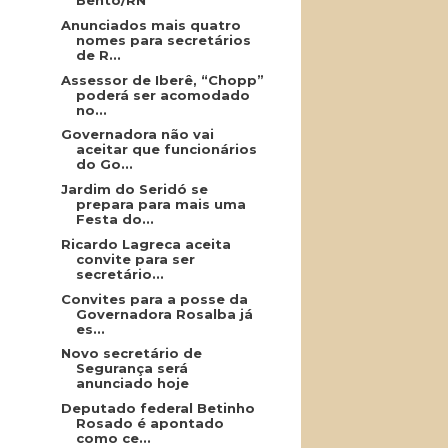
Bento/RN
Anunciados mais quatro
nomes para secretários
de R...
Assessor de Iberê, “Chopp”
poderá ser acomodado
no...
Governadora não vai
aceitar que funcionários
do Go...
Jardim do Seridó se
prepara para mais uma
Festa do...
Ricardo Lagreca aceita
convite para ser
secretário...
Convites para a posse da
Governadora Rosalba já
es...
Novo secretário de
Segurança será
anunciado hoje
Deputado federal Betinho
Rosado é apontado
como ce...