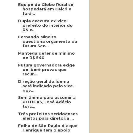
Equipe do Globo Rural se
hospedará em Caicó e
fará...
Dupla executa ex-vice-
prefeito do interior do
RN c...
Fernando Mineiro
questiona orçamento da
futura Sec...
Mantega defende mínimo
de R$ 540
Futura governadora exige
de Iberê provas que
recur...
Direção geral do Idema
será indicado pelo vice-
gov...
Sem ânimo para assumir a
POTIGÁS, José Adécio
torc...
Três prefeitos seridoenses
eleitos para diretoria ...
Folha de São Paulo diz que
Henrique tem o apoio