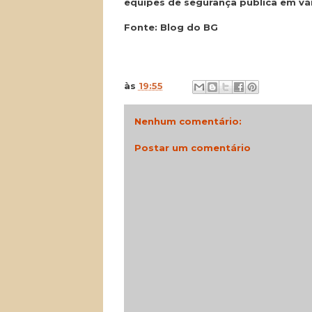
equipes de segurança pública em vá
Fonte: Blog do BG
às
19:55
Nenhum comentário:
Postar um comentário