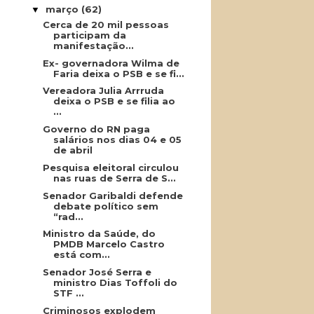
março
(62)
▼
Cerca de 20 mil pessoas
participam da
manifestação...
Ex- governadora Wilma de
Faria deixa o PSB e se fi...
Vereadora Julia Arrruda
deixa o PSB e se filia ao
...
Governo do RN paga
salários nos dias 04 e 05
de abril
Pesquisa eleitoral circulou
nas ruas de Serra de S...
Senador Garibaldi defende
debate político sem
“rad...
Ministro da Saúde, do
PMDB Marcelo Castro
está com...
Senador José Serra e
ministro Dias Toffoli do
STF ...
Criminosos explodem