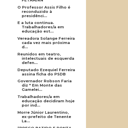
O Professor Assis Filho é
reconduzido à
presidênci...
E a luta continua.
Trabalhadores/a em
educação est...
Vereadora Solange Ferreira
cada vez mais próxima
d...
Reunidos em teatro,
intelectuais de esquerda
defen...
Deputado Ezequiel Ferreira
assina ficha do PSDB
Governador Robson Faria
diz " Em Monte das
Gamelei...
Trabalhadores/a em
educação decidiram hoje
por ind...
Morre Júnior Laurentino,
ex-prefeito de Tenente
La...
“PREGO BATIDO E PONTA