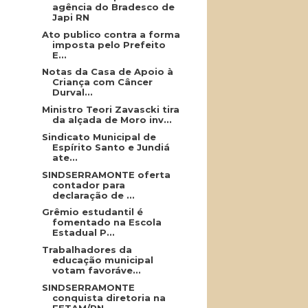
agência do Bradesco de
Japi RN
Ato publico contra a forma
imposta pelo Prefeito
E...
Notas da Casa de Apoio à
Criança com Câncer
Durval...
Ministro Teori Zavascki tira
da alçada de Moro inv...
Sindicato Municipal de
Espírito Santo e Jundiá
ate...
SINDSERRAMONTE oferta
contador para
declaração de ...
Grêmio estudantil é
fomentado na Escola
Estadual P...
Trabalhadores da
educação municipal
votam favoráve...
SINDSERRAMONTE
conquista diretoria na
FETAM/RN