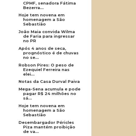
CPMF, senadora Fátima
Bezerra...
Hoje tem novena em
homenagem a São
Sebastião
João Maia convida Wilma
de Faria para ingressar
no PR
Após 4 anos de seca,
prognóstico é de chuvas
no se...
Robson Pires: O peso de
Ezequiel Ferreira nas
elei...
Notas da Casa Durval Paiva
Mega-Sena acumula e pode
pagar R$ 24 milhões no
sá...
Hoje tem novena em
homenagem a São
Sebastião
Desembargador Péricles
Piza mantém proibição
de va...