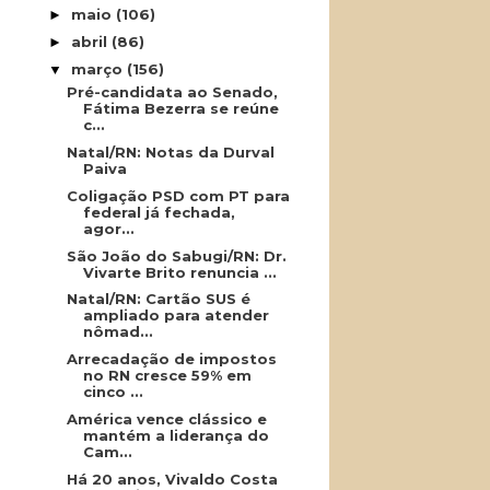
maio
(106)
►
abril
(86)
►
março
(156)
▼
Pré-candidata ao Senado,
Fátima Bezerra se reúne
c...
Natal/RN: Notas da Durval
Paiva
Coligação PSD com PT para
federal já fechada,
agor...
São João do Sabugi/RN: Dr.
Vivarte Brito renuncia ...
Natal/RN: Cartão SUS é
ampliado para atender
nômad...
Arrecadação de impostos
no RN cresce 59% em
cinco ...
América vence clássico e
mantém a liderança do
Cam...
Há 20 anos, Vivaldo Costa