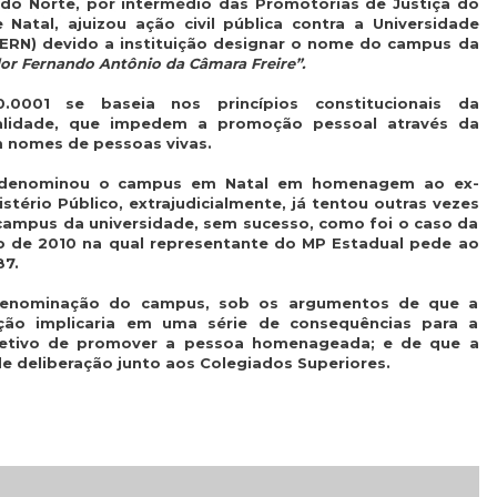
 do Norte, por intermédio das Promotorias de Justiça do
Natal, ajuizou ação civil pública contra a Universidade
UERN) devido a instituição designar o nome do campus da
r Fernando Antônio da Câmara Freire”.
.0001 se baseia nos princípios constitucionais da
galidade, que impedem a promoção pessoal através da
 nomes de pessoas vivas.
ção denominou o campus em Natal em homenagem ao ex-
stério Público, extrajudicialmente, já tentou outras vezes
campus da universidade, sem sucesso, como foi o caso da
de 2010 na qual representante do MP Estadual pede ao
87.
denominação do campus, sob os argumentos de que a
ão implicaria em uma série de consequências para a
bjetivo de promover a pessoa homenageada; e de que a
e deliberação junto aos Colegiados Superiores.