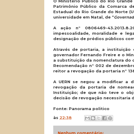
O Ministério Público do Rio Grande
Patrimônio Público da Comarca de 
Estadual do Rio Grande do Norte (
universidade em Natal, de “
Governado
A ação n° 0806469-43.2013.8.20
impessoalidade, moralidade e le
designação de prédios públicos com
Através de portaria, a institui
governador Fernando Freire e o Mini
a substituição da nomenclatura do 
Recomendação n° 002 de dezembro 
reitor a revogação da portaria n° 13
A UERN se negou a modificar a 
revogação da portaria de nomeaç
Instituição; de que não teve o o
decisão de revogação necessitaria d
Fonte: Panorama politico
às
22:38
Nenhum comentário: