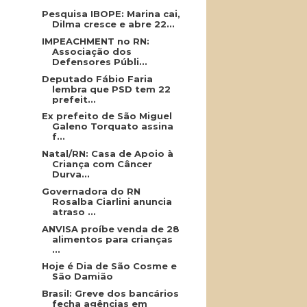
Pesquisa IBOPE: Marina cai,
Dilma cresce e abre 22...
IMPEACHMENT no RN:
Associação dos
Defensores Públi...
Deputado Fábio Faria
lembra que PSD tem 22
prefeit...
Ex prefeito de São Miguel
Galeno Torquato assina
f...
Natal/RN: Casa de Apoio à
Criança com Câncer
Durva...
Governadora do RN
Rosalba Ciarlini anuncia
atraso ...
ANVISA proíbe venda de 28
alimentos para crianças
...
Hoje é Dia de São Cosme e
São Damião
Brasil: Greve dos bancários
fecha agências em