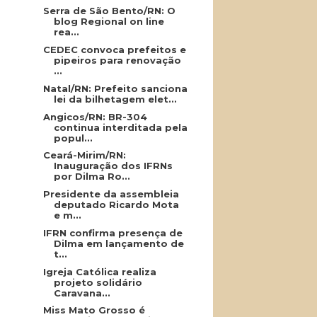
Serra de São Bento/RN: O
blog Regional on line
rea...
CEDEC convoca prefeitos e
pipeiros para renovação
...
Natal/RN: Prefeito sanciona
lei da bilhetagem elet...
Angicos/RN: BR-304
continua interditada pela
popul...
Ceará-Mirim/RN:
Inauguração dos IFRNs
por Dilma Ro...
Presidente da assembleia
deputado Ricardo Mota
e m...
IFRN confirma presença de
Dilma em lançamento de
t...
Igreja Católica realiza
projeto solidário
Caravana...
Miss Mato Grosso é