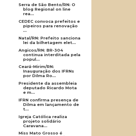
Serra de São Bento/RN: O
blog Regional on line
rea...
CEDEC convoca prefeitos e
pipeiros para renovação
...
Natal/RN: Prefeito sanciona
lei da bilhetagem elet...
Angicos/RN: BR-304
continua interditada pela
popul...
Ceará-Mirim/RN:
Inauguração dos IFRNs
por Dilma Ro...
Presidente da assembleia
deputado Ricardo Mota
e m...
IFRN confirma presença de
Dilma em lançamento de
t...
Igreja Católica realiza
projeto solidário
Caravana...
Miss Mato Grosso é