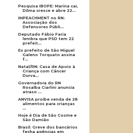
Pesquisa IBOPE: Marina cai,
Dilma cresce e abre 22...
IMPEACHMENT no RN:
Associação dos
Defensores Públi...
Deputado Fábio Faria
lembra que PSD tem 22
prefeit...
Ex prefeito de São Miguel
Galeno Torquato assina
f...
Natal/RN: Casa de Apoio à
Criança com Câncer
Durva...
Governadora do RN
Rosalba Ciarlini anuncia
atraso ...
ANVISA proíbe venda de 28
alimentos para crianças
...
Hoje é Dia de São Cosme e
São Damião
Brasil: Greve dos bancários
fecha agências em