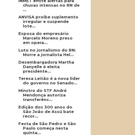
INMET emite alertas para
chuvas intensas no RN de
...
ANVISA proíbe suplemento
irregular e suspende
lote...
Esposa do empresário
Marcelo Moreno preso
em opera...
Luto no jornalismo do RN:
Morre a jornalista Hel...
Desembargadora Martha
Danyelle é eleita
presidente...
Teresa Leitão é a nova líder
do governo no Senado...
Minstro do STF André
Mendonça autoriza
transferênc...
Edição dos 300 anos do
São João de Assú bate
recor...
Festa de São Pedro e São
Paulo começa nesta
quinta...