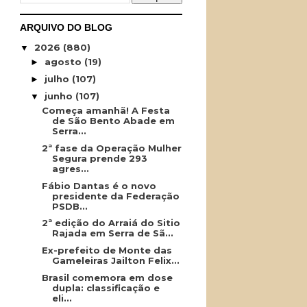
ARQUIVO DO BLOG
2026
(880)
▼
agosto
(19)
►
julho
(107)
►
junho
(107)
▼
Começa amanhã! A Festa
de São Bento Abade em
Serra...
2ª fase da Operação Mulher
Segura prende 293
agres...
Fábio Dantas é o novo
presidente da Federação
PSDB...
2ª edição do Arraiá do Sitio
Rajada em Serra de Sã...
Ex-prefeito de Monte das
Gameleiras Jailton Felix...
Brasil comemora em dose
dupla: classificação e
eli...