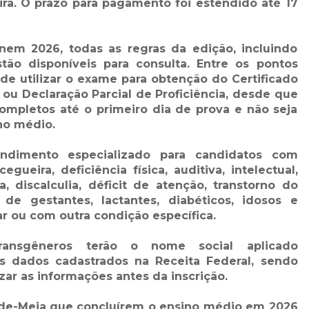
ira. O prazo para pagamento foi estendido até 17
em 2026, todas as regras da edição, incluindo
tão disponíveis para consulta. Entre os pontos
e de utilizar o exame para obtenção do Certificado
ou Declaração Parcial de Proficiência, desde que
completos até o primeiro dia de prova e não seja
no médio.
ndimento especializado para candidatos com
gueira, deficiência física, auditiva, intelectual,
a, discalculia, déficit de atenção, transtorno do
 de gestantes, lactantes, diabéticos, idosos e
r ou com outra condição específica.
 transgêneros terão o nome social aplicado
 dados cadastrados na Receita Federal, sendo
zar as informações antes da inscrição.
-de-Meia que concluírem o ensino médio em 2026