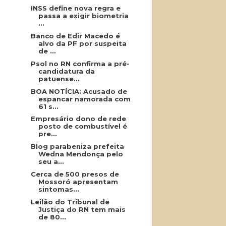
INSS define nova regra e
passa a exigir biometria
...
Banco de Edir Macedo é
alvo da PF por suspeita
de ...
Psol no RN confirma a pré-
candidatura da
patuense...
BOA NOTÍCIA: Acusado de
espancar namorada com
61 s...
Empresário dono de rede
posto de combustível é
pre...
Blog parabeniza prefeita
Wedna Mendonça pelo
seu a...
Cerca de 500 presos de
Mossoró apresentam
sintomas...
Leilão do Tribunal de
Justiça do RN tem mais
de 80...