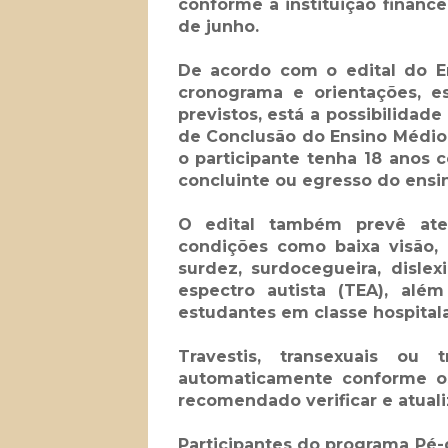
conforme a instituição finance
de junho.
De acordo com o edital do En
cronograma e orientações, es
previstos, está a possibilidad
de Conclusão do Ensino Médio 
o participante tenha 18 anos 
concluinte ou egresso do ensi
O edital também prevê ate
condições como baixa visão, ce
surdez, surdocegueira, dislexi
espectro autista (TEA), além
estudantes em classe hospitala
Travestis, transexuais ou
automaticamente conforme os
recomendado verificar e atuali
Participantes do programa Pé