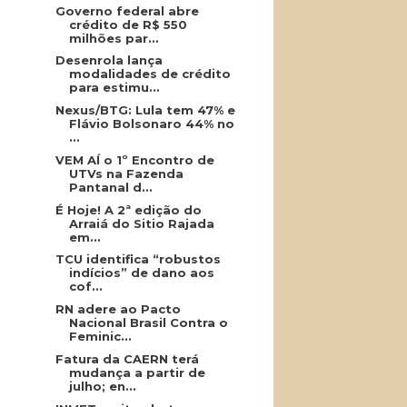
Governo federal abre
crédito de R$ 550
milhões par...
Desenrola lança
modalidades de crédito
para estimu...
Nexus/BTG: Lula tem 47% e
Flávio Bolsonaro 44% no
...
VEM AÍ o 1º Encontro de
UTVs na Fazenda
Pantanal d...
É Hoje! A 2ª edição do
Arraiá do Sitio Rajada
em...
TCU identifica “robustos
indícios” de dano aos
cof...
RN adere ao Pacto
Nacional Brasil Contra o
Feminic...
Fatura da CAERN terá
mudança a partir de
julho; en...