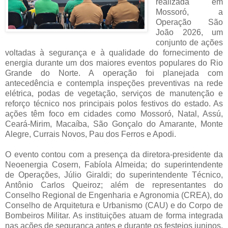
realizada em
Mossoró, a
Operação São
João 2026, um
conjunto de ações
voltadas à segurança e à qualidade do fornecimento de
energia durante um dos maiores eventos populares do Rio
Grande do Norte. A operação foi planejada com
antecedência e contempla inspeções preventivas na rede
elétrica, podas de vegetação, serviços de manutenção e
reforço técnico nos principais polos festivos do estado. As
ações têm foco em cidades como Mossoró, Natal, Assú,
Ceará-Mirim, Macaíba, São Gonçalo do Amarante, Monte
Alegre, Currais Novos, Pau dos Ferros e Apodi.
O evento contou com a presença da diretora-presidente da
Neoenergia Cosern, Fabíola Almeida; do superintendente
de Operações, Júlio Giraldi; do superintendente Técnico,
Antônio Carlos Queiroz; além de representantes do
Conselho Regional de Engenharia e Agronomia (CREA), do
Conselho de Arquitetura e Urbanismo (CAU) e do Corpo de
Bombeiros Militar. As instituições atuam de forma integrada
nas ações de segurança antes e durante os festejos juninos.