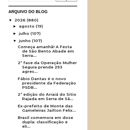
ARQUIVO DO BLOG
2026
(880)
▼
agosto
(19)
►
julho
(107)
►
junho
(107)
▼
Começa amanhã! A Festa
de São Bento Abade em
Serra...
2ª fase da Operação Mulher
Segura prende 293
agres...
Fábio Dantas é o novo
presidente da Federação
PSDB...
2ª edição do Arraiá do Sitio
Rajada em Serra de Sã...
Ex-prefeito de Monte das
Gameleiras Jailton Felix...
Brasil comemora em dose
dupla: classificação e
eli...