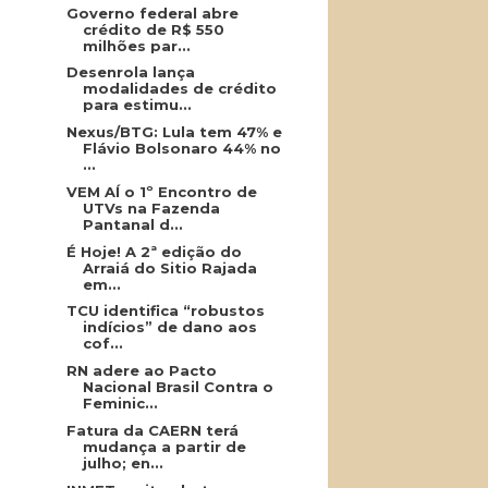
Governo federal abre
crédito de R$ 550
milhões par...
Desenrola lança
modalidades de crédito
para estimu...
Nexus/BTG: Lula tem 47% e
Flávio Bolsonaro 44% no
...
VEM AÍ o 1º Encontro de
UTVs na Fazenda
Pantanal d...
É Hoje! A 2ª edição do
Arraiá do Sitio Rajada
em...
TCU identifica “robustos
indícios” de dano aos
cof...
RN adere ao Pacto
Nacional Brasil Contra o
Feminic...
Fatura da CAERN terá
mudança a partir de
julho; en...