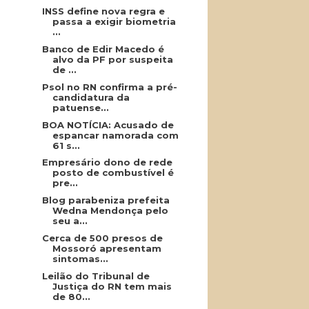
INSS define nova regra e
passa a exigir biometria
...
Banco de Edir Macedo é
alvo da PF por suspeita
de ...
Psol no RN confirma a pré-
candidatura da
patuense...
BOA NOTÍCIA: Acusado de
espancar namorada com
61 s...
Empresário dono de rede
posto de combustível é
pre...
Blog parabeniza prefeita
Wedna Mendonça pelo
seu a...
Cerca de 500 presos de
Mossoró apresentam
sintomas...
Leilão do Tribunal de
Justiça do RN tem mais
de 80...