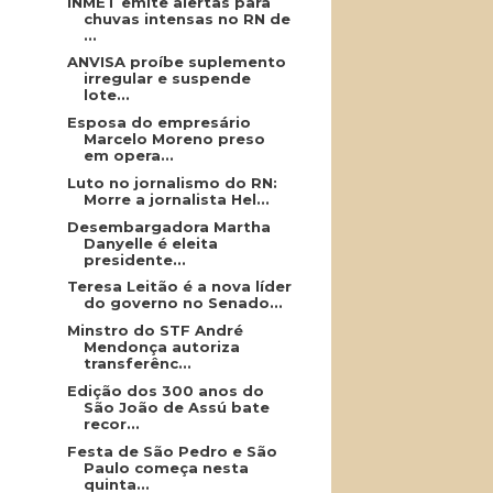
INMET emite alertas para
chuvas intensas no RN de
...
ANVISA proíbe suplemento
irregular e suspende
lote...
Esposa do empresário
Marcelo Moreno preso
em opera...
Luto no jornalismo do RN:
Morre a jornalista Hel...
Desembargadora Martha
Danyelle é eleita
presidente...
Teresa Leitão é a nova líder
do governo no Senado...
Minstro do STF André
Mendonça autoriza
transferênc...
Edição dos 300 anos do
São João de Assú bate
recor...
Festa de São Pedro e São
Paulo começa nesta
quinta...