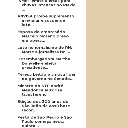
INMET emite alertas para
chuvas intensas no RN de
...
ANVISA proíbe suplemento
irregular e suspende
lote...
Esposa do empresário
Marcelo Moreno preso
em opera...
Luto no jornalismo do RN:
Morre a jornalista Hel...
Desembargadora Martha
Danyelle é eleita
presidente...
Teresa Leitão é a nova líder
do governo no Senado...
Minstro do STF André
Mendonça autoriza
transferênc...
Edição dos 300 anos do
São João de Assú bate
recor...
Festa de São Pedro e São
Paulo começa nesta
quinta...