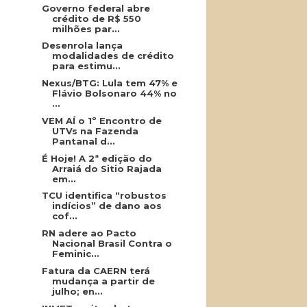
Governo federal abre
crédito de R$ 550
milhões par...
Desenrola lança
modalidades de crédito
para estimu...
Nexus/BTG: Lula tem 47% e
Flávio Bolsonaro 44% no
...
VEM AÍ o 1º Encontro de
UTVs na Fazenda
Pantanal d...
É Hoje! A 2ª edição do
Arraiá do Sitio Rajada
em...
TCU identifica “robustos
indícios” de dano aos
cof...
RN adere ao Pacto
Nacional Brasil Contra o
Feminic...
Fatura da CAERN terá
mudança a partir de
julho; en...