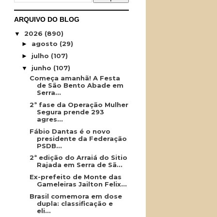
ARQUIVO DO BLOG
2026
(890)
▼
agosto
(29)
►
julho
(107)
►
junho
(107)
▼
Começa amanhã! A Festa
de São Bento Abade em
Serra...
2ª fase da Operação Mulher
Segura prende 293
agres...
Fábio Dantas é o novo
presidente da Federação
PSDB...
2ª edição do Arraiá do Sitio
Rajada em Serra de Sã...
Ex-prefeito de Monte das
Gameleiras Jailton Felix...
Brasil comemora em dose
dupla: classificação e
eli...