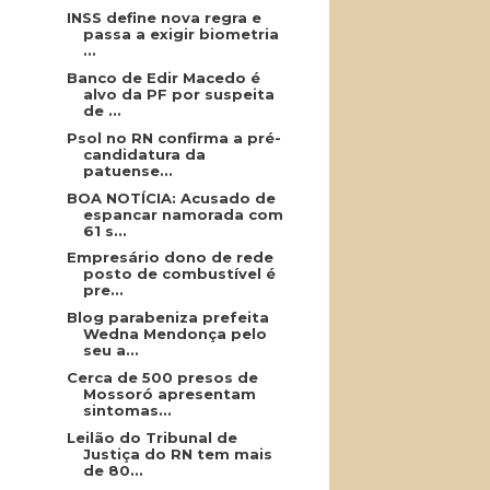
INSS define nova regra e
passa a exigir biometria
...
Banco de Edir Macedo é
alvo da PF por suspeita
de ...
Psol no RN confirma a pré-
candidatura da
patuense...
BOA NOTÍCIA: Acusado de
espancar namorada com
61 s...
Empresário dono de rede
posto de combustível é
pre...
Blog parabeniza prefeita
Wedna Mendonça pelo
seu a...
Cerca de 500 presos de
Mossoró apresentam
sintomas...
Leilão do Tribunal de
Justiça do RN tem mais
de 80...