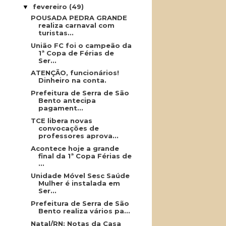
fevereiro
(49)
▼
POUSADA PEDRA GRANDE
realiza carnaval com
turistas...
União FC foi o campeão da
1ª Copa de Férias de
Ser...
ATENÇÃO, funcionários!
Dinheiro na conta.
Prefeitura de Serra de São
Bento antecipa
pagament...
TCE libera novas
convocações de
professores aprova...
Acontece hoje a grande
final da 1ª Copa Férias de
...
Unidade Móvel Sesc Saúde
Mulher é instalada em
Ser...
Prefeitura de Serra de São
Bento realiza vários pa...
Natal/RN: Notas da Casa