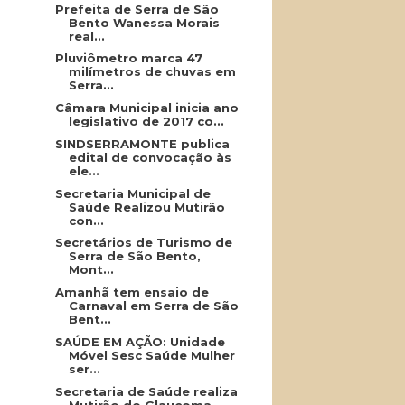
Prefeita de Serra de São
Bento Wanessa Morais
real...
Pluviômetro marca 47
milímetros de chuvas em
Serra...
Câmara Municipal inicia ano
legislativo de 2017 co...
SINDSERRAMONTE publica
edital de convocação às
ele...
Secretaria Municipal de
Saúde Realizou Mutirão
con...
Secretários de Turismo de
Serra de São Bento,
Mont...
Amanhã tem ensaio de
Carnaval em Serra de São
Bent...
SAÚDE EM AÇÃO: Unidade
Móvel Sesc Saúde Mulher
ser...
Secretaria de Saúde realiza
Mutirão do Glaucoma