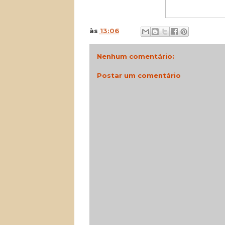
às
13:06
Nenhum comentário:
Postar um comentário