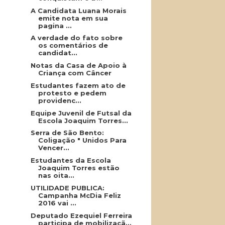
A Candidata Luana Morais
emite nota em sua
pagina ...
A verdade do fato sobre
os comentários de
candidat...
Notas da Casa de Apoio à
Criança com Câncer
Estudantes fazem ato de
protesto e pedem
providenc...
Equipe Juvenil de Futsal da
Escola Joaquim Torres...
Serra de São Bento:
Coligação " Unidos Para
Vencer...
Estudantes da Escola
Joaquim Torres estão
nas oita...
UTILIDADE PUBLICA:
Campanha McDia Feliz
2016 vai ...
Deputado Ezequiel Ferreira
participa de mobilizaçã...