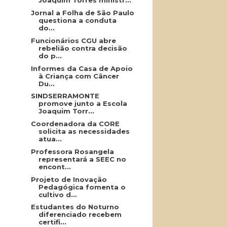
Joaquim Torres ministr...
Jornal a Folha de São Paulo
questiona a conduta
do...
Funcionários CGU abre
rebelião contra decisão
do p...
Informes da Casa de Apoio
à Criança com Câncer
Du...
SINDSERRAMONTE
promove junto a Escola
Joaquim Torr...
Coordenadora da CORE
solicita as necessidades
atua...
Professora Rosangela
representará a SEEC no
encont...
Projeto de Inovação
Pedagógica fomenta o
cultivo d...
Estudantes do Noturno
diferenciado recebem
certifi...