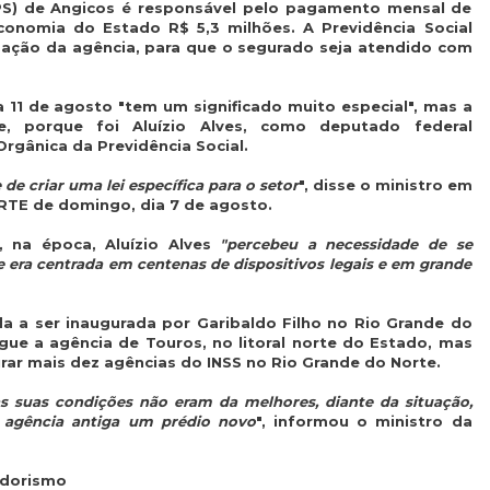
APS) de Angicos é responsável pelo pagamento mensal de
economia do Estado R$ 5,3 milhões. A Previdência Social
ização da agência, para que o segurado seja atendido com
ia 11 de agosto "tem um significado muito especial", mas a
 porque foi Aluízio Alves, como deputado federal
Orgânica da Previdência Social.
de criar uma lei específica para o setor
", disse o ministro em
RTE de domingo, dia 7 de agosto.
 na época, Aluízio Alves
"percebeu a necessidade de se
ue era centrada em centenas de dispositivos legais e em grande
a a ser inaugurada por Garibaldo Filho no Rio Grande do
egue a agência de Touros, no litoral norte do Estado, mas
rar mais dez agências do INSS no Rio Grande do Norte.
as suas condições não eram da melhores, diante da situação,
 agência antiga um prédio novo
", informou o ministro da
edorismo