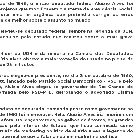
o de 1946, o então deputado federal Aluízio Alves foi
projetos que modificavam o sistema da Previdência Social.
borar uma lei orgânica que pretendia corrigir os erros
via de melhor sobre o assunto no mundo.
reelegeu-se deputado federal, sempre na legenda da UDN.
stacou-se pelo estudo que realizou sobre o mais grave
ce-líder da UDN e da minoria na Câmara dos Deputados.
ízio Alves obteve a maior votação do Estado no pleito de
e 23 mil votos.
os elegeu-se presidente, no dia 3 de outubro de 1960,
t, lançado pelo Partido Social Democrático - PSD e pelo
TB, Aluízio Alves elegeu-se governador do Rio Grande do
formada pelo PSD-PTB, derrotando o advogado Djalma
mandato de deputado, tomando posse como governador no
1960 foi memorável. Nela, Aluízio Alves iria imprimir um
 afora. Os lenços verdes, os galhos de árvores, os grandes
ação pelo interior do Estado, que ficou conhecida como
 trunfo de marketing político de Aluízio Alves, a legenda do
que mal se ouvia falar ainda em marketing político.