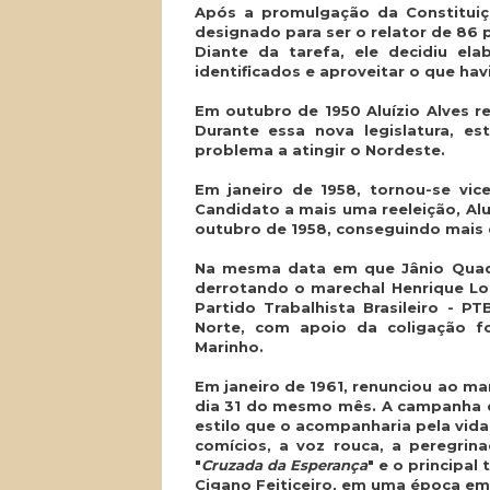
Após a promulgação da Constituiçã
designado para ser o relator de 86 
Diante da tarefa, ele decidiu ela
identificados e aproveitar o que ha
Em outubro de 1950 Aluízio Alves 
Durante essa nova legislatura, e
problema a atingir o Nordeste.
Em janeiro de 1958, tornou-se vi
Candidato a mais uma reeleição, Alu
outubro de 1958, conseguindo mais d
Na mesma data em que Jânio Quadr
derrotando o marechal Henrique Lot
Partido Trabalhista Brasileiro - P
Norte, com apoio da coligação 
Marinho.
Em janeiro de 1961, renunciou ao 
dia 31 do mesmo mês. A campanha de 
estilo que o acompanharia pela vida
comícios, a voz rouca, a peregrin
"
Cruzada da Esperança
" e o principal
Cigano Feiticeiro, em uma época em 