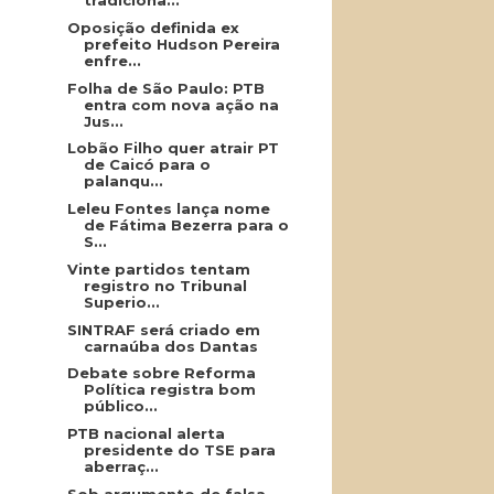
tradiciona...
Oposição definida ex
prefeito Hudson Pereira
enfre...
Folha de São Paulo: PTB
entra com nova ação na
Jus...
Lobão Filho quer atrair PT
de Caicó para o
palanqu...
Leleu Fontes lança nome
de Fátima Bezerra para o
S...
Vinte partidos tentam
registro no Tribunal
Superio...
SINTRAF será criado em
carnaúba dos Dantas
Debate sobre Reforma
Política registra bom
público...
PTB nacional alerta
presidente do TSE para
aberraç...
Sob argumento de falsa