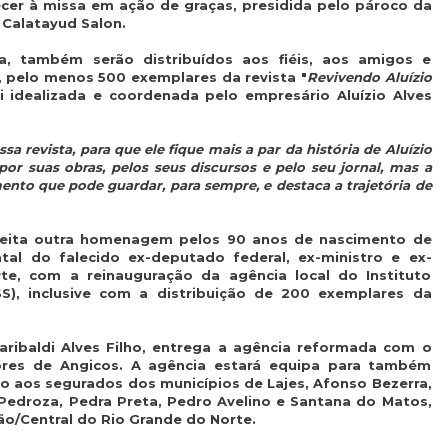
er à missa em ação de graças, presidida pelo pároco da
 Calatayud Salon.
sa, também serão distribuídos aos fiéis, aos amigos e
, pelo menos 500 exemplares da revista "
Revivendo Aluízio
oi idealizada e coordenada pelo empresário Aluízio Alves
 revista, para que ele fique mais a par da história de Aluízio
por suas obras, pelos seus discursos e pelo seu jornal, mas a
nto que pode guardar, para sempre, e destaca a trajetória de
 feita outra homenagem pelos 90 anos de nascimento de
atal do falecido ex-deputado federal, ex-ministro e ex-
e, com a reinauguração da agência local do Instituto
SS), inclusive com a distribuição de 200 exemplares da
Garibaldi Alves Filho, entrega a agência reformada com o
ores de Angicos. A agência estará equipa para também
io aos segurados dos municípios de Lajes, Afonso Bezerra,
Pedroza, Pedra Preta, Pedro Avelino e Santana do Matos,
ão/Central do Rio Grande do Norte.