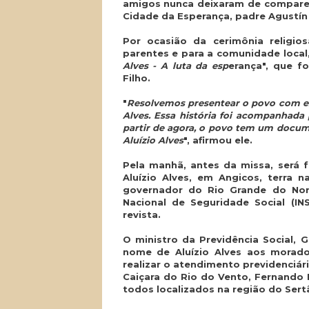
amigos nunca deixaram de comparec
Cidade da Esperança, padre Agustín
Por ocasião da cerimônia religio
parentes e para a comunidade local
Alves - A luta da esp
erança", que f
Filho.
"
Resolvemos presentear o povo com essa
Alves. Essa história foi acompanhada 
partir de agora, o povo tem um docume
Aluízio Alves
", afirmou ele.
Pela manhã, antes da missa, será
Aluízio Alves, em Angicos, terra n
governador do Rio Grande do Nort
Nacional de Seguridade Social (IN
revista.
O ministro da Previdência Social, 
nome de Aluízio Alves aos morad
realizar o atendimento previdenciár
Caiçara do Rio do Vento, Fernando 
todos localizados na região do Sert