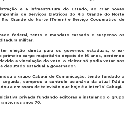
stração e a infraestrutura do Estado, ao criar novas
mpanhia de Serviços Elétricos do Rio Grande do Norte
 Rio Grande do Norte (Telern) e Serviço Cooperativo de
tado federal, tento o mandato cassado e suspenso os
ditadura militar.
ter eleição direta para os governos estaduais, o ex-
o primeiro cargo majoritário depois de 16 anos, perdendo
evido a vinculação do voto, o eleitor só podia votar nos
e deputado estadual a governador.
s fundou o grupo Cabugi de Comunicação, tendo fundado a
seguida, comprou o controle acionário da atual Rádio
ndou a emissora de televisão que hoje é a InterTV-Cabugi.
iniciativa privada fundando editoras e instalando o grupo
rante, nos anos 70.