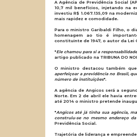
A Agência de Previdência Social (
10,7 mil benefícios, injetando na 
investiu R$ 1.067.135,09 na modern
mais rapidez e comodidade.
Para o ministro Garibaldi Filho, o d
homenagem ao tio é importante,
constituinte de 1947, o autor da Lei 
"
Ele chamou para si a responsabilidade 
artigo publicado na TRIBUNA DO NO
O ministro destacou também que,
aperfeiçoar a previdência no Brasil, q
número de instituições
".
A agência de Angicos será a segund
Norte. Em 2 de abril ele havia entr
até 2014 o ministro pretende inaugu
"
Angicos até já tinha sua agência, m
construiu-se no mesmo endereço da
Previdência Social.
Trajetória de liderança e empreend