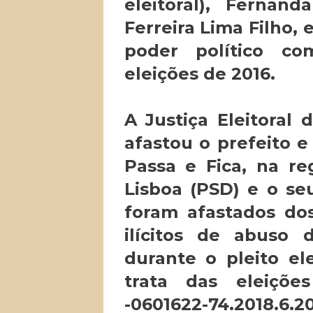
eleitoral), Fernan
Ferreira Lima Filho,
poder político c
eleições de 2016.
A Justiça Eleitora
afastou o prefeito e
Passa e Fica, na re
Lisboa (PSD) e o seu
foram afastados do
ilícitos de abuso 
durante o pleito el
trata das eleiçõ
-0601622-74.2018.6.2