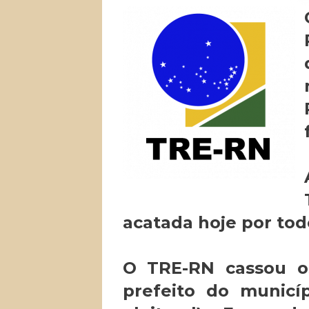
acatada hoje por to
O TRE-RN cassou os
prefeito do municí