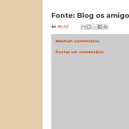
Fonte: Blog os amigo
às
16:42
Nenhum comentário:
Postar um comentário