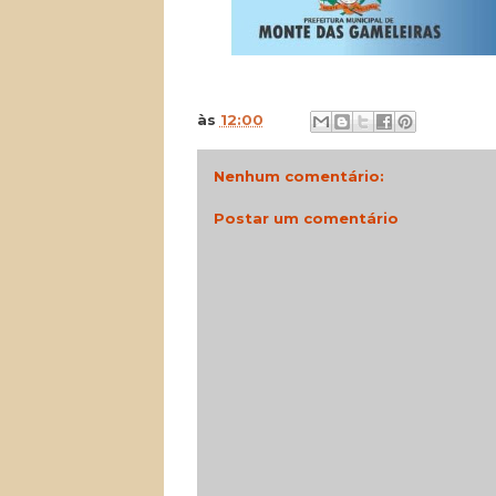
às
12:00
Nenhum comentário:
Postar um comentário