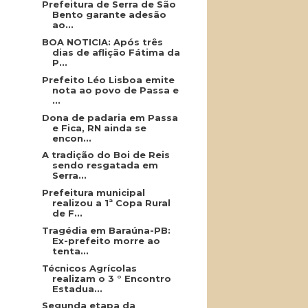
Prefeitura de Serra de São
Bento garante adesão
ao...
BOA NOTICIA: Após três
dias de aflição Fátima da
P...
Prefeito Léo Lisboa emite
nota ao povo de Passa e
...
Dona de padaria em Passa
e Fica, RN ainda se
encon...
A tradição do Boi de Reis
sendo resgatada em
Serra...
Prefeitura municipal
realizou a 1ª Copa Rural
de F...
Tragédia em Baraúna-PB:
Ex-prefeito morre ao
tenta...
Técnicos Agrícolas
realizam o 3 ° Encontro
Estadua...
Segunda etapa da