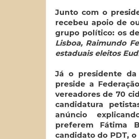
Junto com o presid
recebeu apoio de o
grupo político: os 
Lisboa, Raimundo Fe
estaduais eleitos Eu
Já o presidente d
preside a Federaçã
vereadores de 70 ci
candidatura petistas
anúncio explican
preferem Fátima 
candidato do PDT, o 