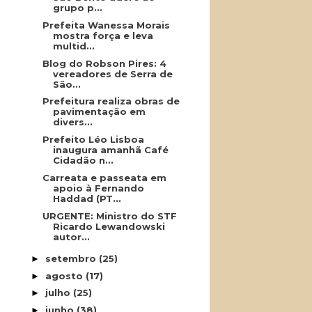
grupo p...
Prefeita Wanessa Morais
mostra força e leva
multid...
Blog do Robson Pires: 4
vereadores de Serra de
São...
Prefeitura realiza obras de
pavimentação em
divers...
Prefeito Léo Lisboa
inaugura amanhã Café
Cidadão n...
Carreata e passeata em
apoio à Fernando
Haddad (PT...
URGENTE: Ministro do STF
Ricardo Lewandowski
autor...
setembro
(25)
►
agosto
(17)
►
julho
(25)
►
junho
(38)
►