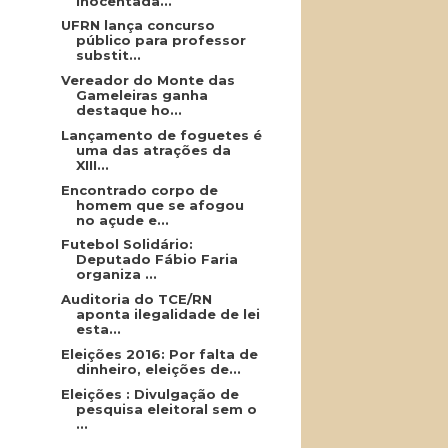
inocentada...
UFRN lança concurso
público para professor
substit...
Vereador do Monte das
Gameleiras ganha
destaque ho...
Lançamento de foguetes é
uma das atrações da
XIII...
Encontrado corpo de
homem que se afogou
no açude e...
Futebol Solidário:
Deputado Fábio Faria
organiza ...
Auditoria do TCE/RN
aponta ilegalidade de lei
esta...
Eleições 2016: Por falta de
dinheiro, eleições de...
Eleições : Divulgação de
pesquisa eleitoral sem o
...