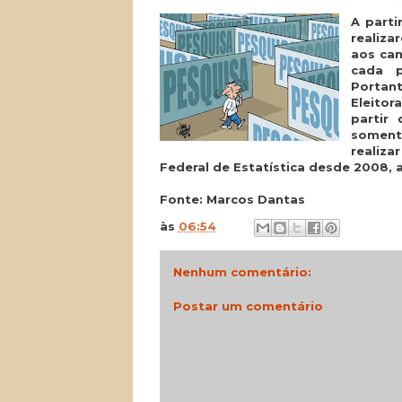
A parti
realiza
aos can
cada p
Portant
Eleitor
partir
soment
realiza
Federal de Estatística desde 2008, 
Fonte: Marcos Dantas
às
06:54
Nenhum comentário:
Postar um comentário