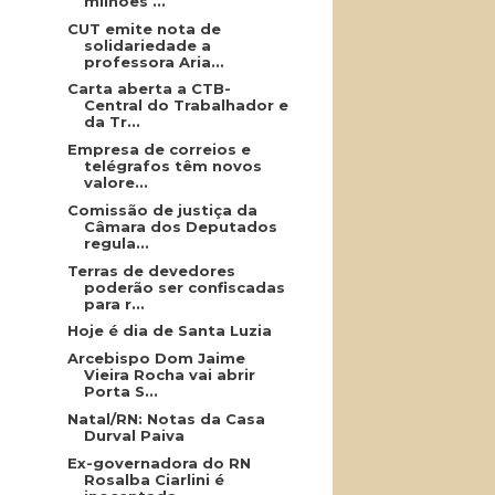
milhões ...
CUT emite nota de
solidariedade a
professora Aria...
Carta aberta a CTB-
Central do Trabalhador e
da Tr...
Empresa de correios e
telégrafos têm novos
valore...
Comissão de justiça da
Câmara dos Deputados
regula...
Terras de devedores
poderão ser confiscadas
para r...
Hoje é dia de Santa Luzia
Arcebispo Dom Jaime
Vieira Rocha vai abrir
Porta S...
Natal/RN: Notas da Casa
Durval Paiva
Ex-governadora do RN
Rosalba Ciarlini é