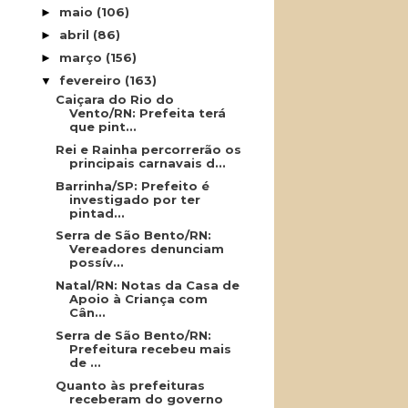
maio
(106)
►
abril
(86)
►
março
(156)
►
fevereiro
(163)
▼
Caiçara do Rio do
Vento/RN: Prefeita terá
que pint...
Rei e Rainha percorrerão os
principais carnavais d...
Barrinha/SP: Prefeito é
investigado por ter
pintad...
Serra de São Bento/RN:
Vereadores denunciam
possív...
Natal/RN: Notas da Casa de
Apoio à Criança com
Cân...
Serra de São Bento/RN:
Prefeitura recebeu mais
de ...
Quanto às prefeituras
receberam do governo