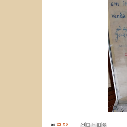
às
22:03