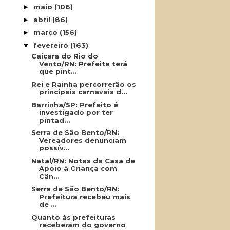
maio
(106)
►
abril
(86)
►
março
(156)
►
fevereiro
(163)
▼
Caiçara do Rio do
Vento/RN: Prefeita terá
que pint...
Rei e Rainha percorrerão os
principais carnavais d...
Barrinha/SP: Prefeito é
investigado por ter
pintad...
Serra de São Bento/RN:
Vereadores denunciam
possív...
Natal/RN: Notas da Casa de
Apoio à Criança com
Cân...
Serra de São Bento/RN:
Prefeitura recebeu mais
de ...
Quanto às prefeituras
receberam do governo