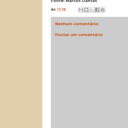
Fonte: Marcos Dantas
às
11:16
Nenhum comentário:
Postar um comentário