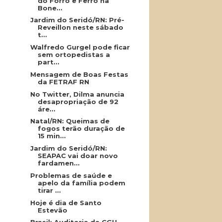
do Forró e Ferro na
Bone...
Jardim do Seridó/RN: Pré-
Reveillon neste sábado
t...
Walfredo Gurgel pode ficar
sem ortopedistas a
part...
Mensagem de Boas Festas
da FETRAF RN
No Twitter, Dilma anuncia
desapropriação de 92
áre...
Natal/RN: Queimas de
fogos terão duração de
15 min...
Jardim do Seridó/RN:
SEAPAC vai doar novo
fardamen...
Problemas de saúde e
apelo da família podem
tirar ...
Hoje é dia de Santo
Estevão