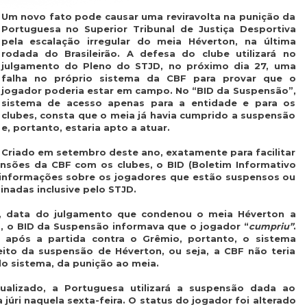
Um novo fato pode causar uma reviravolta na punição da
Portuguesa no Superior Tribunal de Justiça Desportiva
pela escalação irregular do meia Héverton, na última
rodada do Brasileirão. A defesa do clube utilizará no
julgamento do Pleno do STJD, no próximo dia 27, uma
falha no próprio sistema da CBF para provar que o
jogador poderia estar em campo. No “BID da Suspensão”,
sistema de acesso apenas para a entidade e para os
clubes, consta que o meia já havia cumprido a suspensão
e, portanto, estaria apto a atuar.
Criado em setembro deste ano, exatamente para facilitar
nsões da CBF com os clubes, o BID (Boletim Informativo
s informações sobre os jogadores que estão suspensos ou
nadas inclusive pelo STJD.
a, data do julgamento que condenou o meia Héverton a
, o BID da Suspensão informava que o jogador “
cumpriu”
.
 após a partida contra o Grêmio, portanto, o sistema
to da suspensão de Héverton, ou seja, a CBF não teria
o sistema, da punição ao meia.
ualizado, a Portuguesa utilizará a suspensão dada ao
júri naquela sexta-feira. O status do jogador foi alterado