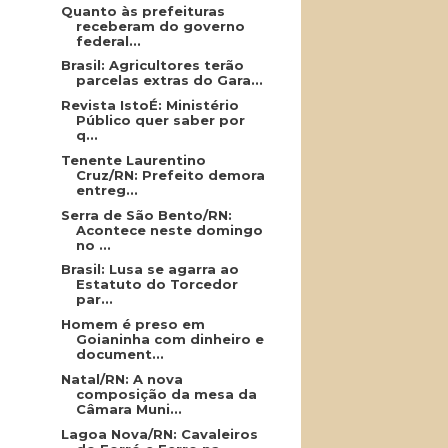
Quanto às prefeituras
receberam do governo
federal...
Brasil: Agricultores terão
parcelas extras do Gara...
Revista IstoÉ: Ministério
Público quer saber por
q...
Tenente Laurentino
Cruz/RN: Prefeito demora
entreg...
Serra de São Bento/RN:
Acontece neste domingo
no ...
Brasil: Lusa se agarra ao
Estatuto do Torcedor
par...
Homem é preso em
Goianinha com dinheiro e
document...
Natal/RN: A nova
composição da mesa da
Câmara Muni...
Lagoa Nova/RN: Cavaleiros