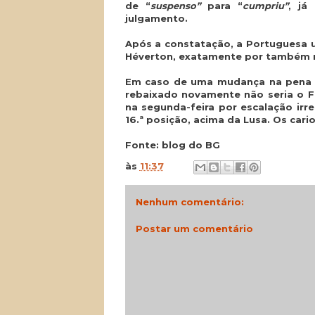
de “
suspenso”
para “
cumpriu”
, já
julgamento.
Após a constatação, a Portuguesa ut
Héverton, exatamente por também n
Em caso de uma mudança na pena à
rebaixado novamente não seria o F
na segunda-feira por escalação irr
16.ª posição, acima da Lusa. Os car
Fonte: blog do BG
às
11:37
Nenhum comentário:
Postar um comentário