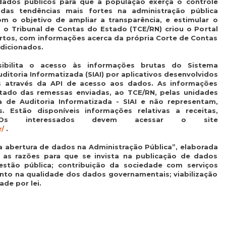
 dados públicos para que a população exerça o controle
das tendências mais fortes na administração pública
m o objetivo de ampliar a transparência, e estimular o
l, o Tribunal de Contas do Estado (TCE/RN) criou o Portal
tos, com informações acerca da própria Corte de Contas
sdicionados.
ibilita o acesso às informações brutas do Sistema
ditoria Informatizada (SIAI) por aplicativos desenvolvidos
s através da API de acesso aos dados. As informações
ltado das remessas enviadas, ao TCE/RN, pelas unidades
ma de Auditoria Informatizada - SIAI e não representam,
. Estão disponíveis informações relativas a receitas,
Os interessados devem acessar o site
/
.
a abertura de dados na Administração Pública”, elaborada
 as razões para que se invista na publicação de dados
estão pública; contribuição da sociedade com serviços
nto na qualidade dos dados governamentais; viabilização
de por lei.