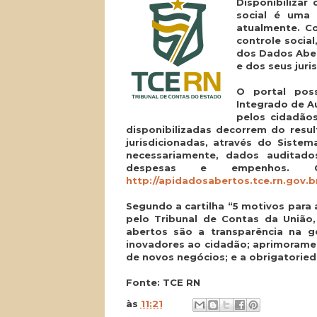
Disponibilizar
social é uma 
atualmente. Co
controle socia
dos Dados Aber
e dos seus juri
O portal poss
Integrado de Au
pelos cidadão
disponibilizadas decorrem do resu
jurisdicionadas, através do Siste
necessariamente, dados auditados
despesas e empenhos. 
http://apidadosabertos.tce.rn.gov.br
Segundo a cartilha “5 motivos para 
pelo Tribunal de Contas da União,
abertos são a transparência na g
inovadores ao cidadão; aprimorame
de novos negócios; e a obrigatorieda
Fonte: TCE RN
às
11:21